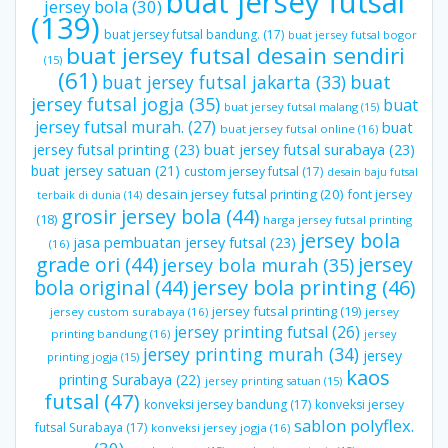
buat jersey futsal
jersey bola
(30)
(139)
buat jersey futsal bandung.
(17)
buat jersey futsal bogor
buat jersey futsal desain sendiri
(15)
(61)
buat jersey futsal jakarta
(33)
buat
jersey futsal jogja
(35)
buat
buat jersey futsal malang
(15)
jersey futsal murah.
(27)
buat
buat jersey futsal online
(16)
jersey futsal printing
(23)
buat jersey futsal surabaya
(23)
buat jersey satuan
(21)
custom jersey futsal
(17)
desain baju futsal
desain jersey futsal printing
(20)
font jersey
terbaik di dunia
(14)
grosir jersey bola
(44)
(18)
harga jersey futsal printing
jersey bola
jasa pembuatan jersey futsal
(23)
(16)
grade ori
(44)
jersey
jersey bola murah
(35)
bola original
(44)
jersey bola printing
(46)
jersey futsal printing
(19)
jersey custom surabaya
(16)
jersey
jersey printing futsal
(26)
printing bandung
(16)
jersey
jersey printing murah
(34)
jersey
printing jogja
(15)
kaos
printing Surabaya
(22)
jersey printing satuan
(15)
futsal
(47)
konveksi jersey bandung
(17)
konveksi jersey
sablon polyflex.
futsal Surabaya
(17)
konveksi jersey jogja
(16)