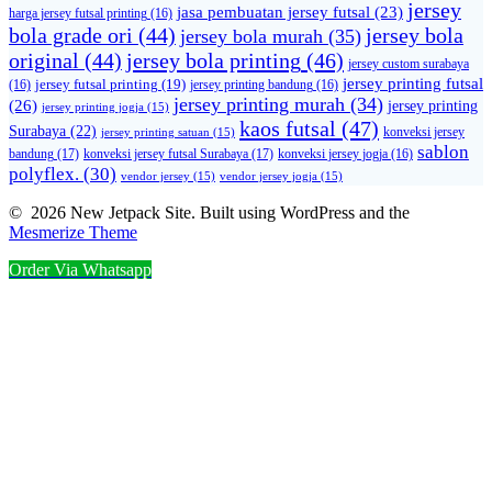
jersey
jasa pembuatan jersey futsal
(23)
harga jersey futsal printing
(16)
bola grade ori
(44)
jersey bola
jersey bola murah
(35)
original
(44)
jersey bola printing
(46)
jersey custom surabaya
jersey printing futsal
jersey futsal printing
(19)
(16)
jersey printing bandung
(16)
jersey printing murah
(34)
(26)
jersey printing
jersey printing jogja
(15)
kaos futsal
(47)
Surabaya
(22)
konveksi jersey
jersey printing satuan
(15)
sablon
bandung
(17)
konveksi jersey futsal Surabaya
(17)
konveksi jersey jogja
(16)
polyflex.
(30)
vendor jersey
(15)
vendor jersey jogja
(15)
© 2026 New Jetpack Site. Built using WordPress and the
Mesmerize Theme
Order Via Whatsapp