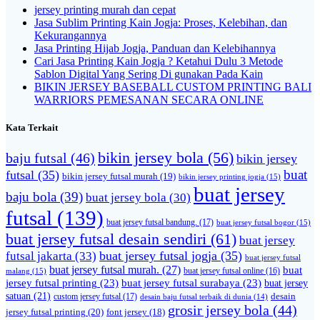
jersey printing murah dan cepat
Jasa Sublim Printing Kain Jogja: Proses, Kelebihan, dan
Kekurangannya
Jasa Printing Hijab Jogja, Panduan dan Kelebihannya
Cari Jasa Printing Kain Jogja ? Ketahui Dulu 3 Metode
Sablon Digital Yang Sering Di gunakan Pada Kain
BIKIN JERSEY BASEBALL CUSTOM PRINTING BALI
WARRIORS PEMESANAN SECARA ONLINE
Kata Terkait
bikin jersey bola
(56)
baju futsal
(46)
bikin jersey
buat
futsal
(35)
bikin jersey futsal murah
(19)
bikin jersey printing jogja
(15)
buat jersey
baju bola
(39)
buat jersey bola
(30)
futsal
(139)
buat jersey futsal bandung.
(17)
buat jersey futsal bogor
(15)
buat jersey futsal desain sendiri
(61)
buat jersey
futsal jakarta
(33)
buat jersey futsal jogja
(35)
buat jersey futsal
buat jersey futsal murah.
(27)
buat
malang
(15)
buat jersey futsal online
(16)
jersey futsal printing
(23)
buat jersey futsal surabaya
(23)
buat jersey
satuan
(21)
desain
custom jersey futsal
(17)
desain baju futsal terbaik di dunia
(14)
grosir jersey bola
(44)
jersey futsal printing
(20)
font jersey
(18)