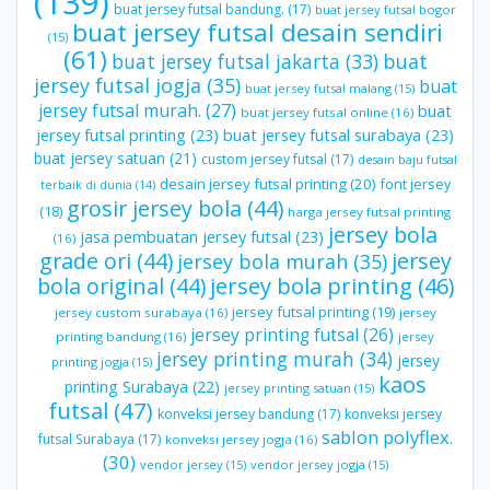
(139)
buat jersey futsal bandung.
(17)
buat jersey futsal bogor
buat jersey futsal desain sendiri
(15)
(61)
buat jersey futsal jakarta
(33)
buat
jersey futsal jogja
(35)
buat
buat jersey futsal malang
(15)
jersey futsal murah.
(27)
buat
buat jersey futsal online
(16)
jersey futsal printing
(23)
buat jersey futsal surabaya
(23)
buat jersey satuan
(21)
custom jersey futsal
(17)
desain baju futsal
desain jersey futsal printing
(20)
font jersey
terbaik di dunia
(14)
grosir jersey bola
(44)
(18)
harga jersey futsal printing
jersey bola
jasa pembuatan jersey futsal
(23)
(16)
grade ori
(44)
jersey
jersey bola murah
(35)
bola original
(44)
jersey bola printing
(46)
jersey futsal printing
(19)
jersey custom surabaya
(16)
jersey
jersey printing futsal
(26)
printing bandung
(16)
jersey
jersey printing murah
(34)
jersey
printing jogja
(15)
kaos
printing Surabaya
(22)
jersey printing satuan
(15)
futsal
(47)
konveksi jersey bandung
(17)
konveksi jersey
sablon polyflex.
futsal Surabaya
(17)
konveksi jersey jogja
(16)
(30)
vendor jersey
(15)
vendor jersey jogja
(15)