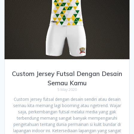
Custom Jersey Futsal Dengan Desain
Semau Kamu
5 May 2020
Custom jersey futsal dengan desain sendiri atau desain
semau kita memang lagi booming atau ngetrend. Wajar
saja, perkembangan futsal melalui media yang gak
terbendung memang sangat banyak mempengaruhi
pengetahuan tentang dunia permainan si kulit bundar di
lapangan indoor ini. Ketersediaan lapangan yang sangat