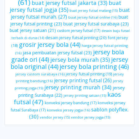
(61)
buat jersey futsal jakarta
(33)
buat
jersey futsal jogja
(35)
buat
buat jersey futsal malang
(15)
jersey futsal murah.
(27)
buat
buat jersey futsal online
(16)
jersey futsal printing
(23)
buat jersey futsal surabaya
(23)
buat jersey satuan
(21)
custom jersey futsal
(17)
desain baju futsal
desain jersey futsal printing
(20)
font jersey
terbaik di dunia
(14)
grosir jersey bola
(44)
(18)
harga jersey futsal printing
jersey bola
jasa pembuatan jersey futsal
(23)
(16)
grade ori
(44)
jersey
jersey bola murah
(35)
bola original
(44)
jersey bola printing
(46)
jersey futsal printing
(19)
jersey custom surabaya
(16)
jersey
jersey printing futsal
(26)
printing bandung
(16)
jersey
jersey printing murah
(34)
jersey
printing jogja
(15)
kaos
printing Surabaya
(22)
jersey printing satuan
(15)
futsal
(47)
konveksi jersey bandung
(17)
konveksi jersey
sablon polyflex.
futsal Surabaya
(17)
konveksi jersey jogja
(16)
(30)
vendor jersey
(15)
vendor jersey jogja
(15)