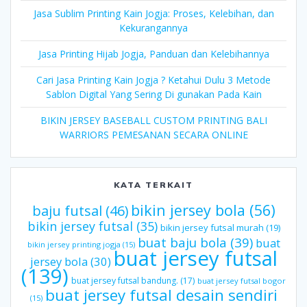
Jasa Sublim Printing Kain Jogja: Proses, Kelebihan, dan
Kekurangannya
Jasa Printing Hijab Jogja, Panduan dan Kelebihannya
Cari Jasa Printing Kain Jogja ? Ketahui Dulu 3 Metode
Sablon Digital Yang Sering Di gunakan Pada Kain
BIKIN JERSEY BASEBALL CUSTOM PRINTING BALI
WARRIORS PEMESANAN SECARA ONLINE
KATA TERKAIT
bikin jersey bola
(56)
baju futsal
(46)
bikin jersey futsal
(35)
bikin jersey futsal murah
(19)
buat baju bola
(39)
buat
bikin jersey printing jogja
(15)
buat jersey futsal
jersey bola
(30)
(139)
buat jersey futsal bandung.
(17)
buat jersey futsal bogor
buat jersey futsal desain sendiri
(15)