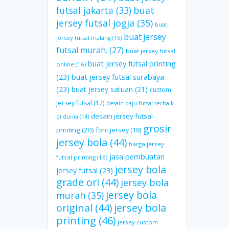
futsal jakarta
(33)
buat
jersey futsal jogja
(35)
buat
buat jersey
jersey futsal malang
(15)
futsal murah.
(27)
buat jersey futsal
buat jersey futsal printing
online
(16)
(23)
buat jersey futsal surabaya
(23)
buat jersey satuan
(21)
custom
jersey futsal
(17)
desain baju futsal terbaik
desain jersey futsal
di dunia
(14)
grosir
printing
(20)
font jersey
(18)
jersey bola
(44)
harga jersey
jasa pembuatan
futsal printing
(16)
jersey bola
jersey futsal
(23)
grade ori
(44)
jersey bola
jersey bola
murah
(35)
original
(44)
jersey bola
printing
(46)
jersey custom