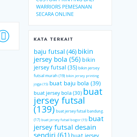
WARRIORS PEMESANAN
SECARA ONLINE
KATA TERKAIT
bikin
baju futsal
(46)
jersey bola
(56)
bikin
jersey futsal
(35)
bikin jersey
futsal murah
(19)
bikin jersey printing
buat baju bola
(39)
jogja
(15)
buat
buat jersey bola
(30)
jersey futsal
(139)
buat jersey futsal bandung.
buat
(17)
buat jersey futsal bogor
(15)
jersey futsal desain
sendiri
(61)
buat jersey