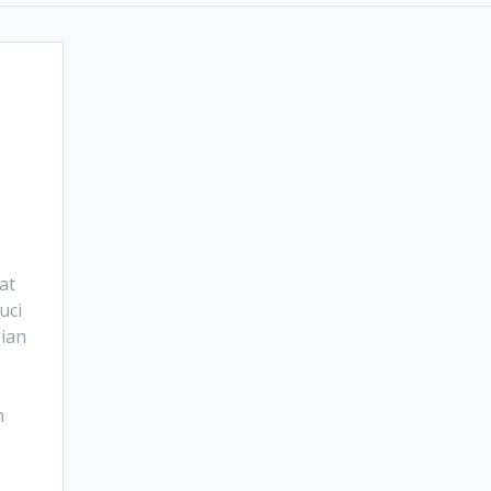
ak.
at
uci
gian
n