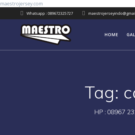
Skip
maestrojersey.com
to
Whatsapp : 089672325727
maestrojerseyindo@gmai
content
HOME
GAL
Tag:
c
HP : 08967 23