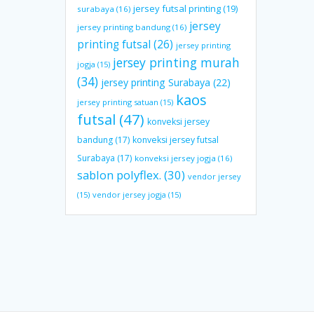
jersey futsal printing
(19)
surabaya
(16)
jersey
jersey printing bandung
(16)
printing futsal
(26)
jersey printing
jersey printing murah
jogja
(15)
(34)
jersey printing Surabaya
(22)
kaos
jersey printing satuan
(15)
futsal
(47)
konveksi jersey
bandung
(17)
konveksi jersey futsal
Surabaya
(17)
konveksi jersey jogja
(16)
sablon polyflex.
(30)
vendor jersey
(15)
vendor jersey jogja
(15)