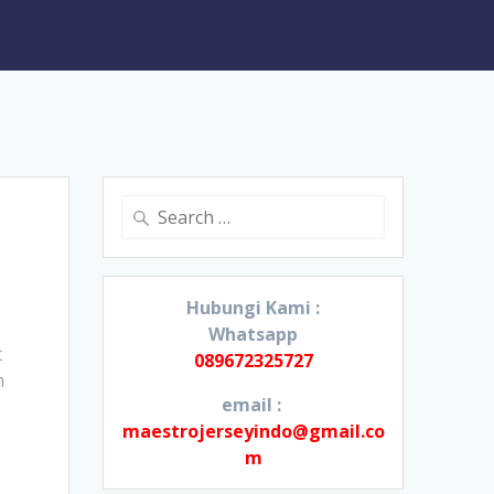
Search
for:
Hubungi Kami :
Whatsapp
t
089672325727
m
email :
maestrojerseyindo@gmail.co
m