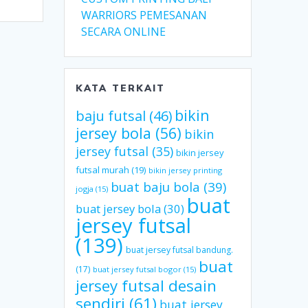
WARRIORS PEMESANAN
SECARA ONLINE
KATA TERKAIT
bikin
baju futsal
(46)
jersey bola
(56)
bikin
jersey futsal
(35)
bikin jersey
futsal murah
(19)
bikin jersey printing
buat baju bola
(39)
jogja
(15)
buat
buat jersey bola
(30)
jersey futsal
(139)
buat jersey futsal bandung.
buat
(17)
buat jersey futsal bogor
(15)
jersey futsal desain
sendiri
(61)
buat jersey