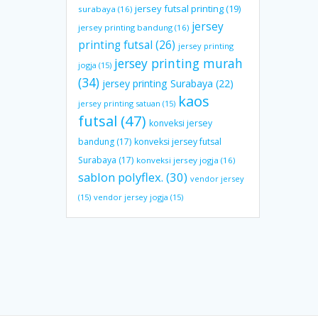
jersey futsal printing
(19)
surabaya
(16)
jersey
jersey printing bandung
(16)
printing futsal
(26)
jersey printing
jersey printing murah
jogja
(15)
(34)
jersey printing Surabaya
(22)
kaos
jersey printing satuan
(15)
futsal
(47)
konveksi jersey
bandung
(17)
konveksi jersey futsal
Surabaya
(17)
konveksi jersey jogja
(16)
sablon polyflex.
(30)
vendor jersey
(15)
vendor jersey jogja
(15)