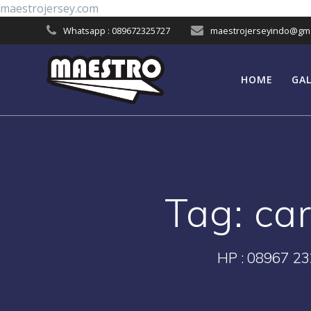
Skip
maestrojersey.com
to
Whatsapp : 089672325727
maestrojerseyindo@gma
content
HOME
GAL
Tag:
ca
HP : 08967 23