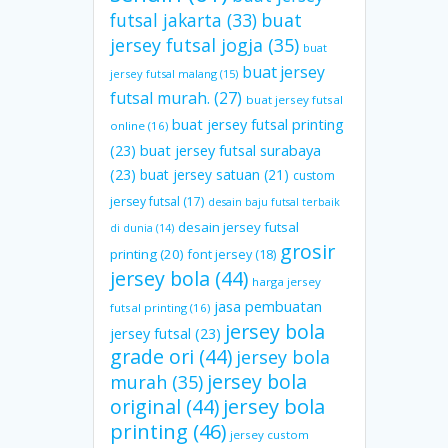
futsal jakarta
(33)
buat
jersey futsal jogja
(35)
buat
buat jersey
jersey futsal malang
(15)
futsal murah.
(27)
buat jersey futsal
buat jersey futsal printing
online
(16)
(23)
buat jersey futsal surabaya
(23)
buat jersey satuan
(21)
custom
jersey futsal
(17)
desain baju futsal terbaik
desain jersey futsal
di dunia
(14)
grosir
printing
(20)
font jersey
(18)
jersey bola
(44)
harga jersey
jasa pembuatan
futsal printing
(16)
jersey bola
jersey futsal
(23)
grade ori
(44)
jersey bola
jersey bola
murah
(35)
original
(44)
jersey bola
printing
(46)
jersey custom