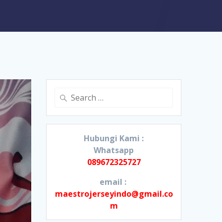
Search
for:
Hubungi Kami :
Whatsapp
089672325727
email :
maestrojerseyindo@gmail.co
m