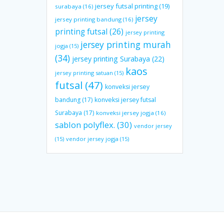
jersey futsal printing
(19)
surabaya
(16)
jersey
jersey printing bandung
(16)
printing futsal
(26)
jersey printing
jersey printing murah
jogja
(15)
(34)
jersey printing Surabaya
(22)
kaos
jersey printing satuan
(15)
futsal
(47)
konveksi jersey
bandung
(17)
konveksi jersey futsal
Surabaya
(17)
konveksi jersey jogja
(16)
sablon polyflex.
(30)
vendor jersey
(15)
vendor jersey jogja
(15)