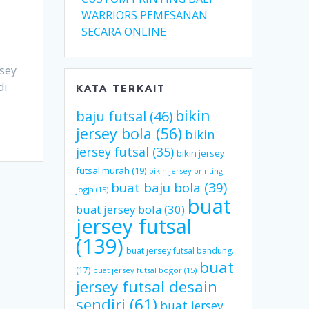
WARRIORS PEMESANAN
SECARA ONLINE
rsey
di
KATA TERKAIT
bikin
baju futsal
(46)
jersey bola
(56)
bikin
jersey futsal
(35)
bikin jersey
futsal murah
(19)
bikin jersey printing
buat baju bola
(39)
jogja
(15)
buat
buat jersey bola
(30)
jersey futsal
(139)
buat jersey futsal bandung.
buat
(17)
buat jersey futsal bogor
(15)
jersey futsal desain
sendiri
(61)
buat jersey