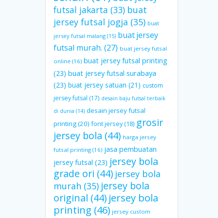
futsal jakarta
(33)
buat
jersey futsal jogja
(35)
buat
buat jersey
jersey futsal malang
(15)
futsal murah.
(27)
buat jersey futsal
buat jersey futsal printing
online
(16)
(23)
buat jersey futsal surabaya
(23)
buat jersey satuan
(21)
custom
jersey futsal
(17)
desain baju futsal terbaik
desain jersey futsal
di dunia
(14)
grosir
printing
(20)
font jersey
(18)
jersey bola
(44)
harga jersey
jasa pembuatan
futsal printing
(16)
jersey bola
jersey futsal
(23)
grade ori
(44)
jersey bola
jersey bola
murah
(35)
original
(44)
jersey bola
printing
(46)
jersey custom