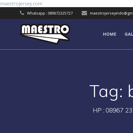
Skip
maestrojersey.com
to
Whatsapp : 089672325727
maestrojerseyindo@gma
content
HOME
GAL
Tag:
HP : 08967 23