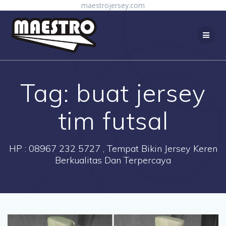
Skip
maestrojersey.com
to
content
Tag:
buat jersey
tim futsal
HP : 08967 232 5727 , Tempat Bikin Jersey Keren
Berkualitas Dan Terpercaya