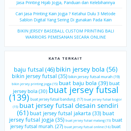
Jasa Printing Hijab Jogja, Panduan dan Kelebihannya
Cari Jasa Printing Kain Jogja ? Ketahui Dulu 3 Metode
Sablon Digital Yang Sering Di gunakan Pada Kain
BIKIN JERSEY BASEBALL CUSTOM PRINTING BALI
WARRIORS PEMESANAN SECARA ONLINE
KATA TERKAIT
bikin jersey bola
(56)
baju futsal
(46)
bikin jersey futsal
(35)
bikin jersey futsal murah
(19)
buat baju bola
(39)
buat
bikin jersey printing jogja
(15)
buat jersey futsal
jersey bola
(30)
(139)
buat jersey futsal bandung.
(17)
buat jersey futsal bogor
buat jersey futsal desain sendiri
(15)
(61)
buat jersey futsal jakarta
(33)
buat
jersey futsal jogja
(35)
buat
buat jersey futsal malang
(15)
jersey futsal murah.
(27)
buat
buat jersey futsal online
(16)