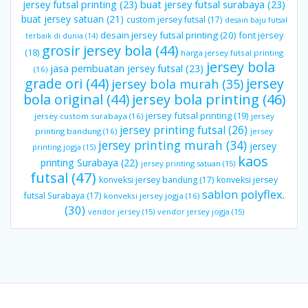
jersey futsal printing
(23)
buat jersey futsal surabaya
(23)
buat jersey satuan
(21)
custom jersey futsal
(17)
desain baju futsal
desain jersey futsal printing
(20)
font jersey
terbaik di dunia
(14)
grosir jersey bola
(44)
(18)
harga jersey futsal printing
jersey bola
jasa pembuatan jersey futsal
(23)
(16)
grade ori
(44)
jersey
jersey bola murah
(35)
bola original
(44)
jersey bola printing
(46)
jersey futsal printing
(19)
jersey custom surabaya
(16)
jersey
jersey printing futsal
(26)
printing bandung
(16)
jersey
jersey printing murah
(34)
jersey
printing jogja
(15)
kaos
printing Surabaya
(22)
jersey printing satuan
(15)
futsal
(47)
konveksi jersey bandung
(17)
konveksi jersey
sablon polyflex.
futsal Surabaya
(17)
konveksi jersey jogja
(16)
(30)
vendor jersey
(15)
vendor jersey jogja
(15)