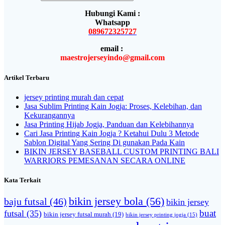
Hubungi Kami :
Whatsapp
089672325727
email :
maestrojerseyindo@gmail.com
Artikel Terbaru
jersey printing murah dan cepat
Jasa Sublim Printing Kain Jogja: Proses, Kelebihan, dan
Kekurangannya
Jasa Printing Hijab Jogja, Panduan dan Kelebihannya
Cari Jasa Printing Kain Jogja ? Ketahui Dulu 3 Metode
Sablon Digital Yang Sering Di gunakan Pada Kain
BIKIN JERSEY BASEBALL CUSTOM PRINTING BALI
WARRIORS PEMESANAN SECARA ONLINE
Kata Terkait
bikin jersey bola
(56)
baju futsal
(46)
bikin jersey
buat
futsal
(35)
bikin jersey futsal murah
(19)
bikin jersey printing jogja
(15)