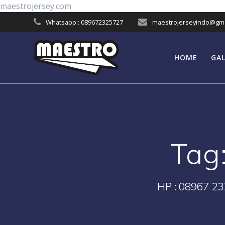
Skip
maestrojersey.com
to
Whatsapp : 089672325727
maestrojerseyindo@gma
content
HOME
GAL
Tag
HP : 08967 23