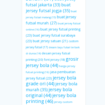
futsal jakarta
(33)
buat
jersey futsal jogja
(35)
buat
buat jersey
jersey futsal malang
(15)
futsal murah.
(27)
buat jersey futsal
buat jersey futsal printing
online
(16)
(23)
buat jersey futsal surabaya
(23)
buat jersey satuan
(21)
custom
jersey futsal
(17)
desain baju futsal terbaik
desain jersey futsal
di dunia
(14)
grosir
printing
(20)
font jersey
(18)
jersey bola
(44)
harga jersey
jasa pembuatan
futsal printing
(16)
jersey bola
jersey futsal
(23)
grade ori
(44)
jersey bola
jersey bola
murah
(35)
original
(44)
jersey bola
printing
(46)
jersey custom