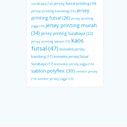
jersey futsal printing
(19)
surabaya
(16)
jersey
jersey printing bandung
(16)
printing futsal
(26)
jersey printing
jersey printing murah
jogja
(15)
(34)
jersey printing Surabaya
(22)
kaos
jersey printing satuan
(15)
futsal
(47)
konveksi jersey
bandung
(17)
konveksi jersey futsal
Surabaya
(17)
konveksi jersey jogja
(16)
sablon polyflex.
(30)
vendor jersey
(15)
vendor jersey jogja
(15)