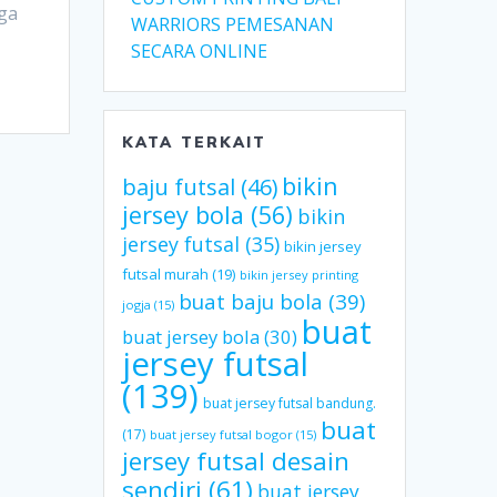
uga
WARRIORS PEMESANAN
SECARA ONLINE
KATA TERKAIT
bikin
baju futsal
(46)
jersey bola
(56)
bikin
jersey futsal
(35)
bikin jersey
futsal murah
(19)
bikin jersey printing
buat baju bola
(39)
jogja
(15)
buat
buat jersey bola
(30)
jersey futsal
(139)
buat jersey futsal bandung.
buat
(17)
buat jersey futsal bogor
(15)
jersey futsal desain
sendiri
(61)
buat jersey