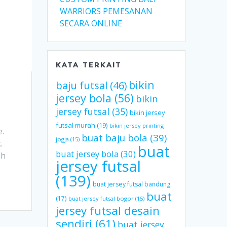
WARRIORS PEMESANAN
SECARA ONLINE
KATA TERKAIT
bikin
baju futsal
(46)
jersey bola
(56)
bikin
jersey futsal
(35)
bikin jersey
futsal murah
(19)
bikin jersey printing
e.
buat baju bola
(39)
jogja
(15)
.
buat
buat jersey bola
(30)
ah
jersey futsal
(139)
buat jersey futsal bandung.
buat
(17)
buat jersey futsal bogor
(15)
jersey futsal desain
sendiri
(61)
buat jersey