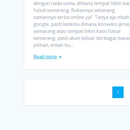
dengan nada sama, dimana tempat bikin ka
futsal semarang. Bukannya sekarang
zamannya serba online ya? Tanya aja mbah
google, pasti ketemu dimana konveksi jerse
semarang atau tempat bikin kaos futsal
semarang. pasti akan keluar berbagai mac
pilihan, entah itu…
Read more
Posts
Page
1
navigation