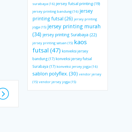
jersey futsal printing
(19)
surabaya
(16)
jersey
jersey printing bandung
(16)
printing futsal
(26)
jersey printing
jersey printing murah
jogja
(15)
(34)
jersey printing Surabaya
(22)
kaos
jersey printing satuan
(15)
futsal
(47)
konveksi jersey
bandung
(17)
konveksi jersey futsal
Surabaya
(17)
konveksi jersey jogja
(16)
sablon polyflex.
(30)
vendor jersey
(15)
vendor jersey jogja
(15)