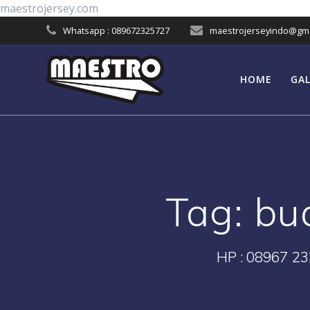
Skip
maestrojersey.com
to
Whatsapp : 089672325727
maestrojerseyindo@gma
content
HOME
GAL
Tag:
bu
HP : 08967 23