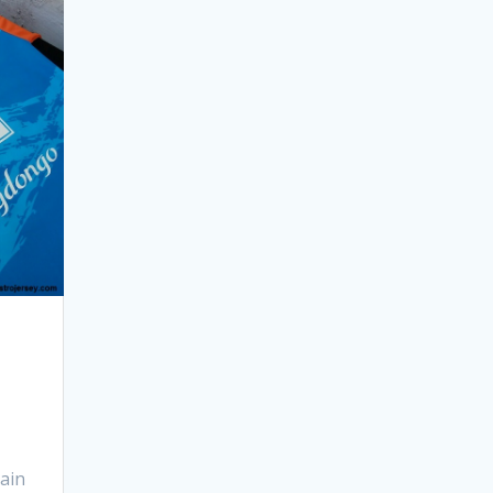
i
ain