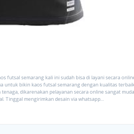
sal semarang kali ini sudah bisa di layani secara onlin
untuk bikin kaos futsal semarang dengan kualitas terbaik
 tenaga, dikarenakan pelayanan secara online sangat mud
sal. Tinggal mengirimkan desain via whatsapp…