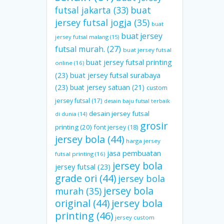
futsal jakarta
(33)
buat
jersey futsal jogja
(35)
buat
buat jersey
jersey futsal malang
(15)
futsal murah.
(27)
buat jersey futsal
buat jersey futsal printing
online
(16)
(23)
buat jersey futsal surabaya
(23)
buat jersey satuan
(21)
custom
jersey futsal
(17)
desain baju futsal terbaik
desain jersey futsal
di dunia
(14)
grosir
printing
(20)
font jersey
(18)
jersey bola
(44)
harga jersey
jasa pembuatan
futsal printing
(16)
jersey bola
jersey futsal
(23)
grade ori
(44)
jersey bola
jersey bola
murah
(35)
original
(44)
jersey bola
printing
(46)
jersey custom