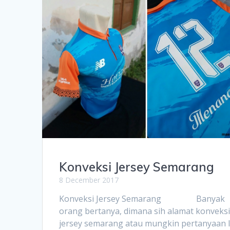
Konveksi Jersey Semarang
8 December 2017
Konveksi Jersey Semarang Banyak
orang bertanya, dimana sih alamat konveks
jersey semarang atau mungkin pertanyaan l