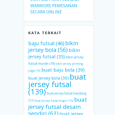
WARRIORS PEMESANAN
SECARA ONLINE
KATA TERKAIT
bikin
baju futsal
(46)
jersey bola
(56)
bikin
jersey futsal
(35)
bikin jersey
futsal murah
(19)
bikin jersey printing
buat baju bola
(39)
jogja
(15)
buat
buat jersey bola
(30)
jersey futsal
(139)
buat jersey futsal bandung.
buat
(17)
buat jersey futsal bogor
(15)
jersey futsal desain
sendiri
(61)
buat jersey