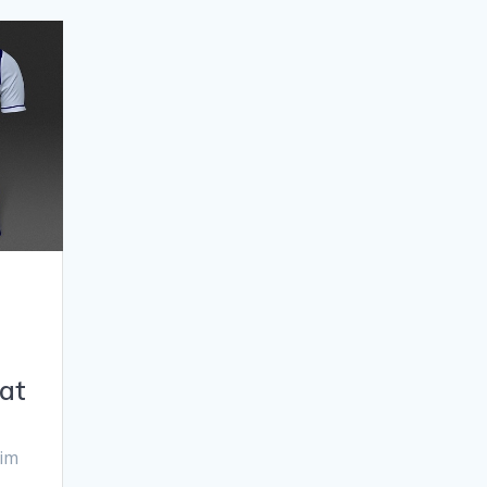
at
Tim