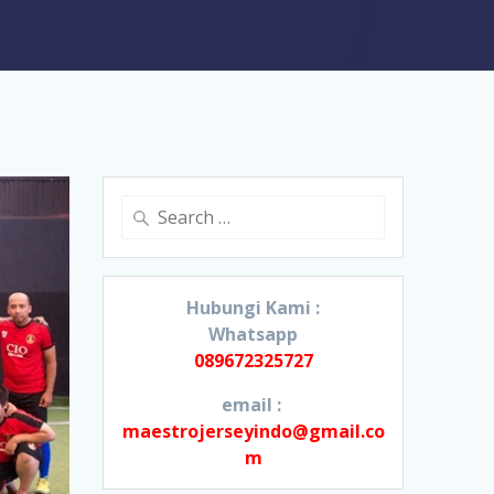
Search
for:
Hubungi Kami :
Whatsapp
089672325727
email :
maestrojerseyindo@gmail.co
m