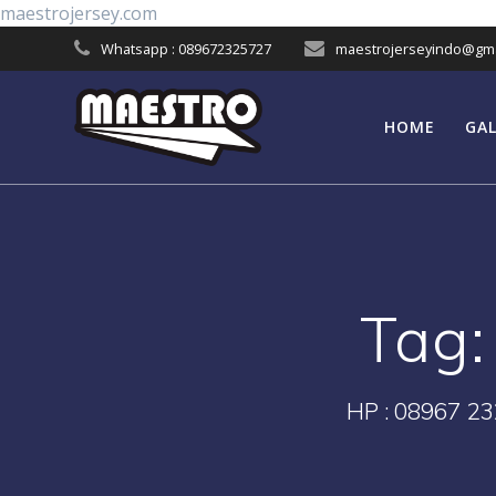
Skip
maestrojersey.com
to
Whatsapp : 089672325727
maestrojerseyindo@gma
content
HOME
GAL
Tag
HP : 08967 23