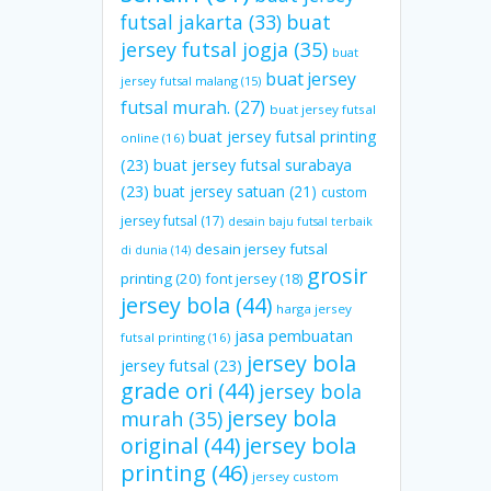
futsal jakarta
(33)
buat
jersey futsal jogja
(35)
buat
buat jersey
jersey futsal malang
(15)
futsal murah.
(27)
buat jersey futsal
buat jersey futsal printing
online
(16)
(23)
buat jersey futsal surabaya
(23)
buat jersey satuan
(21)
custom
jersey futsal
(17)
desain baju futsal terbaik
desain jersey futsal
di dunia
(14)
grosir
printing
(20)
font jersey
(18)
jersey bola
(44)
harga jersey
jasa pembuatan
futsal printing
(16)
jersey bola
jersey futsal
(23)
grade ori
(44)
jersey bola
jersey bola
murah
(35)
original
(44)
jersey bola
printing
(46)
jersey custom