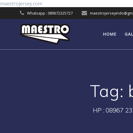
Skip
maestrojersey.com
to
Whatsapp : 089672325727
maestrojerseyindo@gma
content
HOME
GAL
Tag:
HP : 08967 23