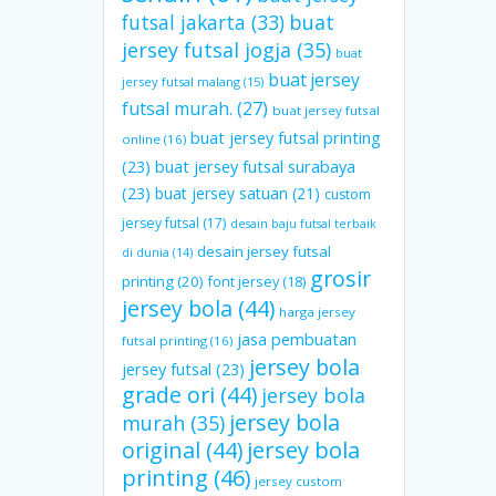
futsal jakarta
(33)
buat
jersey futsal jogja
(35)
buat
buat jersey
jersey futsal malang
(15)
futsal murah.
(27)
buat jersey futsal
buat jersey futsal printing
online
(16)
(23)
buat jersey futsal surabaya
(23)
buat jersey satuan
(21)
custom
jersey futsal
(17)
desain baju futsal terbaik
desain jersey futsal
di dunia
(14)
grosir
printing
(20)
font jersey
(18)
jersey bola
(44)
harga jersey
jasa pembuatan
futsal printing
(16)
jersey bola
jersey futsal
(23)
grade ori
(44)
jersey bola
jersey bola
murah
(35)
original
(44)
jersey bola
printing
(46)
jersey custom