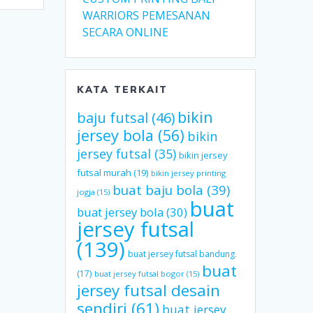
WARRIORS PEMESANAN
SECARA ONLINE
KATA TERKAIT
bikin
baju futsal
(46)
jersey bola
(56)
bikin
jersey futsal
(35)
bikin jersey
futsal murah
(19)
bikin jersey printing
buat baju bola
(39)
jogja
(15)
buat
buat jersey bola
(30)
jersey futsal
(139)
buat jersey futsal bandung.
buat
(17)
buat jersey futsal bogor
(15)
jersey futsal desain
sendiri
(61)
buat jersey