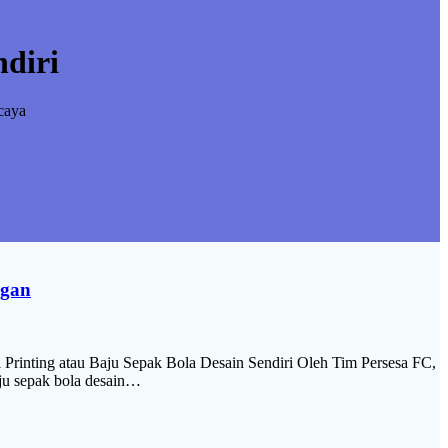
ndiri
caya
ngan
inting atau Baju Sepak Bola Desain Sendiri Oleh Tim Persesa FC,
aju sepak bola desain…