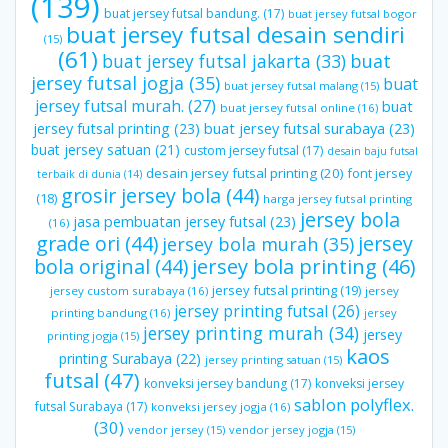
(139)
buat jersey futsal bandung.
(17)
buat jersey futsal bogor
buat jersey futsal desain sendiri
(15)
(61)
buat jersey futsal jakarta
(33)
buat
jersey futsal jogja
(35)
buat
buat jersey futsal malang
(15)
jersey futsal murah.
(27)
buat
buat jersey futsal online
(16)
jersey futsal printing
(23)
buat jersey futsal surabaya
(23)
buat jersey satuan
(21)
custom jersey futsal
(17)
desain baju futsal
desain jersey futsal printing
(20)
font jersey
terbaik di dunia
(14)
grosir jersey bola
(44)
(18)
harga jersey futsal printing
jersey bola
jasa pembuatan jersey futsal
(23)
(16)
grade ori
(44)
jersey
jersey bola murah
(35)
bola original
(44)
jersey bola printing
(46)
jersey futsal printing
(19)
jersey custom surabaya
(16)
jersey
jersey printing futsal
(26)
printing bandung
(16)
jersey
jersey printing murah
(34)
jersey
printing jogja
(15)
kaos
printing Surabaya
(22)
jersey printing satuan
(15)
futsal
(47)
konveksi jersey bandung
(17)
konveksi jersey
sablon polyflex.
futsal Surabaya
(17)
konveksi jersey jogja
(16)
(30)
vendor jersey
(15)
vendor jersey jogja
(15)