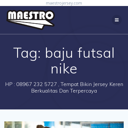
Skip
maestrojersey.com
to
content
Tag:
baju futsal
nike
HP : 08967 232 5727 , Tempat Bikin Jersey Keren
Berkualitas Dan Terpercaya