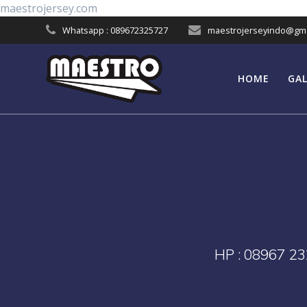
Skip
maestrojersey.com
to
Whatsapp : 089672325727
maestrojerseyindo@gma
content
HOME
GAL
HP : 08967 23